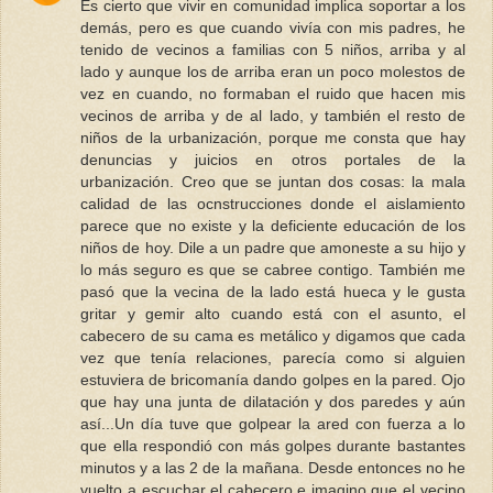
Es cierto que vivir en comunidad implica soportar a los
demás, pero es que cuando vivía con mis padres, he
tenido de vecinos a familias con 5 niños, arriba y al
lado y aunque los de arriba eran un poco molestos de
vez en cuando, no formaban el ruido que hacen mis
vecinos de arriba y de al lado, y también el resto de
niños de la urbanización, porque me consta que hay
denuncias y juicios en otros portales de la
urbanización. Creo que se juntan dos cosas: la mala
calidad de las ocnstrucciones donde el aislamiento
parece que no existe y la deficiente educación de los
niños de hoy. Dile a un padre que amoneste a su hijo y
lo más seguro es que se cabree contigo. También me
pasó que la vecina de la lado está hueca y le gusta
gritar y gemir alto cuando está con el asunto, el
cabecero de su cama es metálico y digamos que cada
vez que tenía relaciones, parecía como si alguien
estuviera de bricomanía dando golpes en la pared. Ojo
que hay una junta de dilatación y dos paredes y aún
así...Un día tuve que golpear la ared con fuerza a lo
que ella respondió con más golpes durante bastantes
minutos y a las 2 de la mañana. Desde entonces no he
vuelto a escuchar el cabecero e imagino que el vecino