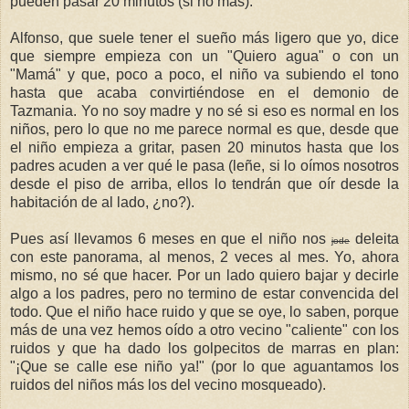
pueden pasar 20 minutos (si no más).
Alfonso, que suele tener el sueño más ligero que yo, dice
que siempre empieza con un "Quiero agua" o con un
"Mamá" y que, poco a poco, el niño va subiendo el tono
hasta que acaba convirtiéndose en el demonio de
Tazmania. Yo no soy madre y no sé si eso es normal en los
niños, pero lo que no me parece normal es que, desde que
el niño empieza a gritar, pasen 20 minutos hasta que los
padres acuden a ver qué le pasa (leñe, si lo oímos nosotros
desde el piso de arriba, ellos lo tendrán que oír desde la
habitación de al lado, ¿no?).
Pues así llevamos 6 meses en que el niño nos
deleita
jode
con este panorama, al menos, 2 veces al mes. Yo, ahora
mismo, no sé que hacer. Por un lado quiero bajar y decirle
algo a los padres, pero no termino de estar convencida del
todo. Que el niño hace ruido y que se oye, lo saben, porque
más de una vez hemos oído a otro vecino "caliente" con los
ruidos y que ha dado los golpecitos de marras en plan:
"¡Que se calle ese niño ya!" (por lo que aguantamos los
ruidos del niños más los del vecino mosqueado).