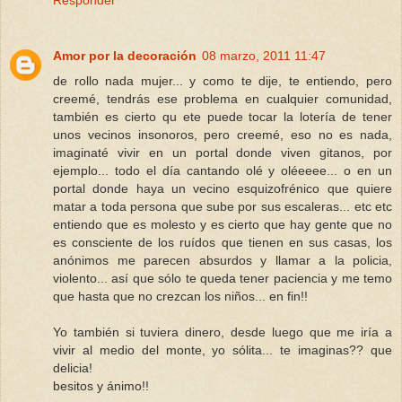
Amor por la decoración
08 marzo, 2011 11:47
de rollo nada mujer... y como te dije, te entiendo, pero
creemé, tendrás ese problema en cualquier comunidad,
también es cierto qu ete puede tocar la lotería de tener
unos vecinos insonoros, pero creemé, eso no es nada,
imaginaté vivir en un portal donde viven gitanos, por
ejemplo... todo el día cantando olé y oléeeee... o en un
portal donde haya un vecino esquizofrénico que quiere
matar a toda persona que sube por sus escaleras... etc etc
entiendo que es molesto y es cierto que hay gente que no
es consciente de los ruídos que tienen en sus casas, los
anónimos me parecen absurdos y llamar a la policia,
violento... así que sólo te queda tener paciencia y me temo
que hasta que no crezcan los niños... en fin!!
Yo también si tuviera dinero, desde luego que me iría a
vivir al medio del monte, yo sólita... te imaginas?? que
delicia!
besitos y ánimo!!