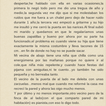
despertar,he hablado con ella en varias ocasiones,la
primera lo negó todo pero me dio una tregua de año y
medio,la segunda vez me dijo que si me molestaban los
ruidos que me fuera a un chalet pero dejo de hacer ruido
durante 1 año,la tercera vez empezó a gritarme y su hijo
me insultó y me cerró la puerta en las narices.Al final subió
mi marido y quedamos en que le regalaríamos unas
buenas zapatillas y bueno por ahora por su parte ha
funcionado,el problema es cuando viene su hija que tiene
exactamente la misma costumbre y lleva tacones de 15
cm...en fin de donde no hay no se puede sacar.
Mi vecina de abajo tiene una niña que chilla como una
energúmena por las mañanas porque no quiere ir al
cole,que niña más repelente,y cuando hace fiestas del
pijama con amiguitas,ni te cuento...yo también he sido
pequeña y no berreaba tanto.
El vecino de la puerta de al lado me deleita con unas
zarzuelas...menos mal que cuando me reformé la casa me
recrecí la pared y ahora las oigo mucho menos.
Y por último y no menos importante,otro vecino pero de la
finca de al lado(con el que comparto pared de mi
habitación) es pianista,con eso lo digo todo.