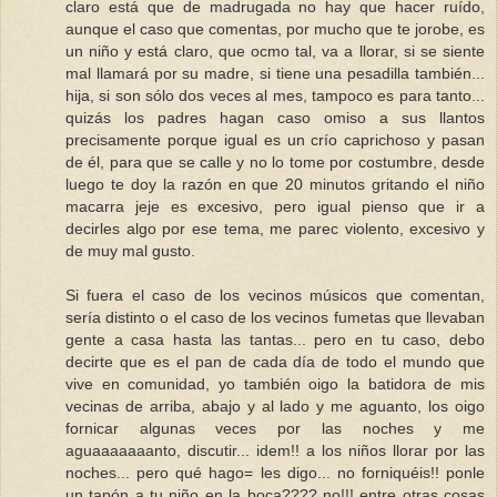
claro está que de madrugada no hay que hacer ruído,
aunque el caso que comentas, por mucho que te jorobe, es
un niño y está claro, que ocmo tal, va a llorar, si se siente
mal llamará por su madre, si tiene una pesadilla también...
hija, si son sólo dos veces al mes, tampoco es para tanto...
quizás los padres hagan caso omiso a sus llantos
precisamente porque igual es un crío caprichoso y pasan
de él, para que se calle y no lo tome por costumbre, desde
luego te doy la razón en que 20 minutos gritando el niño
macarra jeje es excesivo, pero igual pienso que ir a
decirles algo por ese tema, me parec violento, excesivo y
de muy mal gusto.
Si fuera el caso de los vecinos músicos que comentan,
sería distinto o el caso de los vecinos fumetas que llevaban
gente a casa hasta las tantas... pero en tu caso, debo
decirte que es el pan de cada día de todo el mundo que
vive en comunidad, yo también oigo la batidora de mis
vecinas de arriba, abajo y al lado y me aguanto, los oigo
fornicar algunas veces por las noches y me
aguaaaaaaanto, discutir... idem!! a los niños llorar por las
noches... pero qué hago= les digo... no forniquéis!! ponle
un tapón a tu niño en la boca???? no!!! entre otras cosas