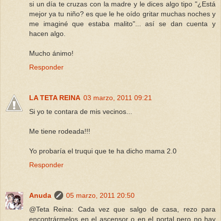
si un día te cruzas con la madre y le dices algo tipo "¿Está
mejor ya tu niño? es que le he oído gritar muchas noches y
me imaginé que estaba malito"... así se dan cuenta y
hacen algo.
Mucho ánimo!
Responder
LA TETA REINA
03 marzo, 2011 09:21
Si yo te contara de mis vecinos...
Me tiene rodeada!!!
Yo probaría el truqui que te ha dicho mama 2.0
Responder
Anuda
05 marzo, 2011 20:50
@Teta Reina: Cada vez que salgo de casa, rezo para
encontrármelos en el ascensor o en el portal pero no hay