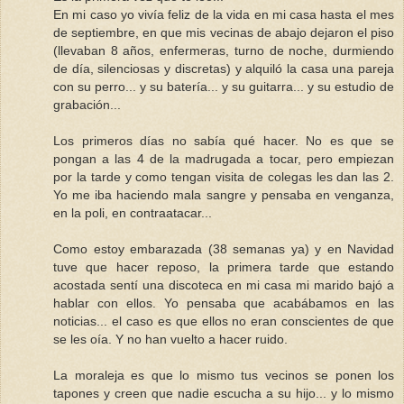
En mi caso yo vivía feliz de la vida en mi casa hasta el mes
de septiembre, en que mis vecinas de abajo dejaron el piso
(llevaban 8 años, enfermeras, turno de noche, durmiendo
de día, silenciosas y discretas) y alquiló la casa una pareja
con su perro... y su batería... y su guitarra... y su estudio de
grabación...
Los primeros días no sabía qué hacer. No es que se
pongan a las 4 de la madrugada a tocar, pero empiezan
por la tarde y como tengan visita de colegas les dan las 2.
Yo me iba haciendo mala sangre y pensaba en venganza,
en la poli, en contraatacar...
Como estoy embarazada (38 semanas ya) y en Navidad
tuve que hacer reposo, la primera tarde que estando
acostada sentí una discoteca en mi casa mi marido bajó a
hablar con ellos. Yo pensaba que acabábamos en las
noticias... el caso es que ellos no eran conscientes de que
se les oía. Y no han vuelto a hacer ruido.
La moraleja es que lo mismo tus vecinos se ponen los
tapones y creen que nadie escucha a su hijo... y lo mismo