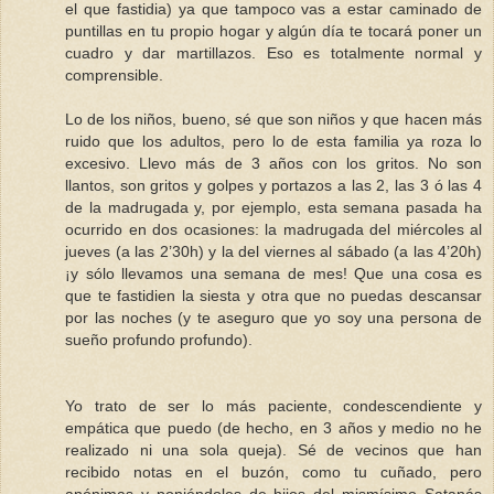
el que fastidia) ya que tampoco vas a estar caminado de
puntillas en tu propio hogar y algún día te tocará poner un
cuadro y dar martillazos. Eso es totalmente normal y
comprensible.
Lo de los niños, bueno, sé que son niños y que hacen más
ruido que los adultos, pero lo de esta familia ya roza lo
excesivo. Llevo más de 3 años con los gritos. No son
llantos, son gritos y golpes y portazos a las 2, las 3 ó las 4
de la madrugada y, por ejemplo, esta semana pasada ha
ocurrido en dos ocasiones: la madrugada del miércoles al
jueves (a las 2’30h) y la del viernes al sábado (a las 4’20h)
¡y sólo llevamos una semana de mes! Que una cosa es
que te fastidien la siesta y otra que no puedas descansar
por las noches (y te aseguro que yo soy una persona de
sueño profundo profundo).
Yo trato de ser lo más paciente, condescendiente y
empática que puedo (de hecho, en 3 años y medio no he
realizado ni una sola queja). Sé de vecinos que han
recibido notas en el buzón, como tu cuñado, pero
anónimas y poniéndoles de hijos del mismísimo Satanás