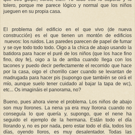
tolero, porque me parece lógico y normal que los niños
jueguen en su propia casa.
El problema del edificio en el que vivo (de nueva
construcción) es el que tienen un montón de edificios
nuevos: los ruidos. Las paredes parecen de papel de fumar
y se oye todo todo todo. Oigo a la chica de abajo usando la
batidora para hacer el puré de los niños (que los hace fino
fino, doy fe), oigo a la de arriba cuando llega con los
tacones y puedo decir perfectamente el recorrido que hace
por la casa, oigo el chorrillo caer cuando se levantan de
madrugada para hacer pis (supongo que también se oirá el
mío, aunque suelo tener cuidado al bajar la tapa de wc),
etc... Os imagináis el panorama, no?
Bueno, pues ahora viene el problema. Los niños de abajo
son muy llorones. La nena ya era muy llorona cuando no
conseguía lo que quería y, supongo, que el nene ha
seguido el ejemplo de la hermana. Están todo el día
llorando y, no es por nada, pero estar todo el día, todos los
días, oyendo lloros, es muy desalentador. Todas las