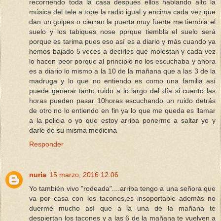
recorriendo toda la casa después ellos hablando alto la
música del tele a tope la radio igual y encima cada vez que
dan un golpes o cierran la puerta muy fuerte me tiembla el
suelo y los tabiques nose pprque tiembla el suelo será
porque es tarima pues eso así es a diario y más cuando ya
hemos bajado 5 veces a decirles que molestan y cada vez
lo hacen peor porque al principio no los escuchaba y ahora
es a diario lo mismo a la 10 de la mañana que a las 3 de la
madruga y lo que no entiendo es como una familia así
puede generar tanto ruido a lo largo del día si cuento las
horas pueden pasar 10horas escuchando un ruido detrás
de otro no lo entiendo en fin ya lo que me queda es llamar
a la policia o yo que estoy arriba ponerme a saltar yo y
darle de su misma medicina
Responder
nuria
15 marzo, 2016 12:06
Yo también vivo "rodeada"....arriba tengo a una señora que
va por casa con los tacones,es insoportable además no
duerme mucho así que a la una de la mañana te
despiertan los tacones y a las 6 de la mañana te vuelven a