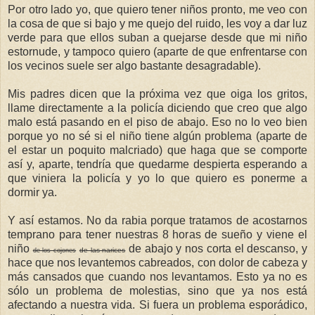
Por otro lado yo, que quiero tener niños pronto, me veo con
la cosa de que si bajo y me quejo del ruido, les voy a dar luz
verde para que ellos suban a quejarse desde que mi niño
estornude, y tampoco quiero (aparte de que enfrentarse con
los vecinos suele ser algo bastante desagradable).
Mis padres dicen que la próxima vez que oiga los gritos,
llame directamente a la policía diciendo que creo que algo
malo está pasando en el piso de abajo. Eso no lo veo bien
porque yo no sé si el niño tiene algún problema (aparte de
el estar un poquito malcriado) que haga que se comporte
así y, aparte, tendría que quedarme despierta esperando a
que viniera la policía y yo lo que quiero es ponerme a
dormir ya.
Y así estamos. No da rabia porque tratamos de acostarnos
temprano para tener nuestras 8 horas de sueño y viene el
niño
de abajo y nos corta el descanso, y
de las narices
de los cojones
hace que nos levantemos cabreados, con dolor de cabeza y
más cansados que cuando nos levantamos. Esto ya no es
sólo un problema de molestias, sino que ya nos está
afectando a nuestra vida. Si fuera un problema esporádico,