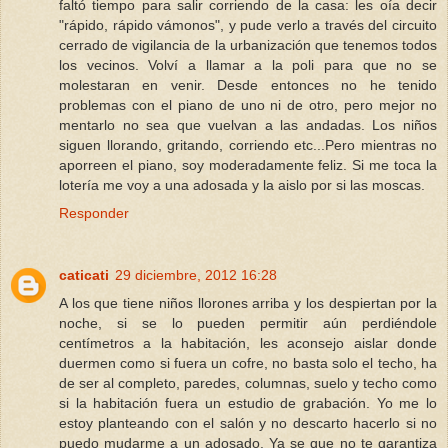
faltó tiempo para salir corriendo de la casa: les oía decir
"rápido, rápido vámonos", y pude verlo a través del circuito
cerrado de vigilancia de la urbanización que tenemos todos
los vecinos. Volví a llamar a la poli para que no se
molestaran en venir. Desde entonces no he tenido
problemas con el piano de uno ni de otro, pero mejor no
mentarlo no sea que vuelvan a las andadas. Los niños
siguen llorando, gritando, corriendo etc...Pero mientras no
aporreen el piano, soy moderadamente feliz. Si me toca la
lotería me voy a una adosada y la aislo por si las moscas.
Responder
caticati
29 diciembre, 2012 16:28
A los que tiene niños llorones arriba y los despiertan por la
noche, si se lo pueden permitir aún perdiéndole
centímetros a la habitación, les aconsejo aislar donde
duermen como si fuera un cofre, no basta solo el techo, ha
de ser al completo, paredes, columnas, suelo y techo como
si la habitación fuera un estudio de grabación. Yo me lo
estoy planteando con el salón y no descarto hacerlo si no
puedo mudarme a un adosado. Ya se que no te garantiza